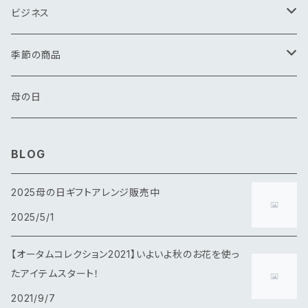
花束
ビジネス
アレンジメント
花束
季節の商品
その他
アレンジメント
春
母の日
夏
BLOG
秋
2025母の日ギフトアレンジ販売中
2025/5/1
冬
【オータムコレクション2021】いよいよ秋のお花を使っ
たアイテムスタート！
2021/9/7