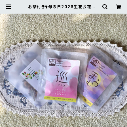
お茶付き❣️母の日2026生花お花畑B
OXフラワー | Wa&Style Flower I
nterior