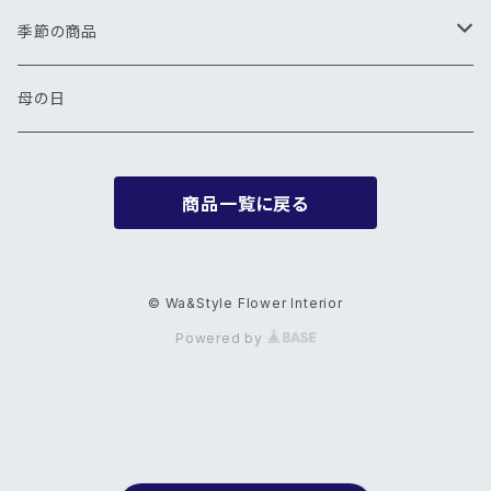
アレンジメント
花束
季節の商品
その他
アレンジメント
春
母の日
夏
商品一覧に戻る
秋
冬
© Wa&Style Flower Interior
Powered by