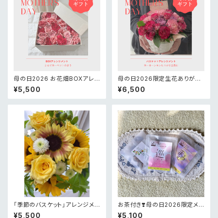
母の日2026 お花畑BOXアレン
母の日2026限定生花ありがと
ジメント
うの花かごアレンジメント
¥5,500
¥6,500
「季節のバスケット」アレンジメン
お茶付き❣️母の日2026限定メル
ト¥5,000
シーピンクアレンジメント
¥5,500
¥5,100