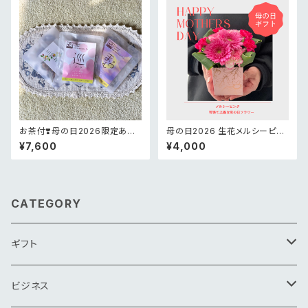
お茶付❣️母の日2026限定あり
母の日2026 生花メルシーピン
がとうの花かごアレンジメント
クアレンジメント
¥7,600
¥4,000
CATEGORY
ギフト
花束
ビジネス