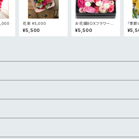
,000
花束 ¥5,000
お花畑BOXフラワー
「季節
¥5,000
ンジメ
¥5,500
¥5,500
¥5,5