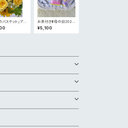
のバスケット」アレ
お茶付き❣️母の日2026
ント¥5,000
限定メルシーピンクアレ
00
¥5,100
ンジメント