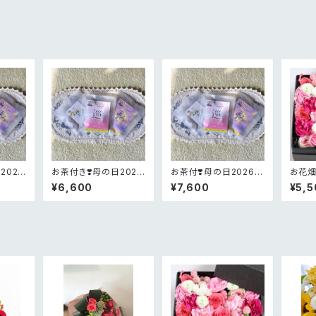
2026
お茶付き❣️母の日2026
お茶付❣️母の日2026限
お花畑
ンクアレ
生花お花畑BOXフラワ
定ありがとうの花かご
¥5,0
¥6,600
¥7,600
¥5,5
ー
アレンジメント