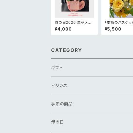
母の日2026 生花メル
「季節のバスケッ
シーピンクアレンジメン
ンジメント¥5,00
¥4,000
¥5,500
ト
CATEGORY
ギフト
花束
ビジネス
アレンジメント
花束
季節の商品
その他
アレンジメント
春
母の日