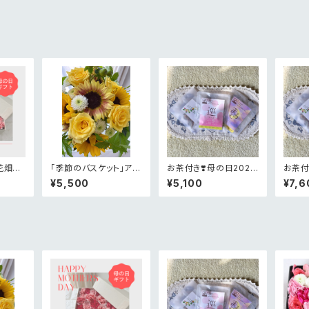
花畑B
「季節のバスケット」アレ
お茶付き❣️母の日2026
お茶付
ト
ンジメント¥5,000
限定メルシーピンクアレ
定あり
¥5,500
¥5,100
¥7,6
ンジメント
アレン