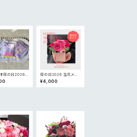
❣️母の日2026限
母の日2026 生花メル
がとうの花かご
シーピンクアレンジメン
00
¥4,000
ジメント
ト