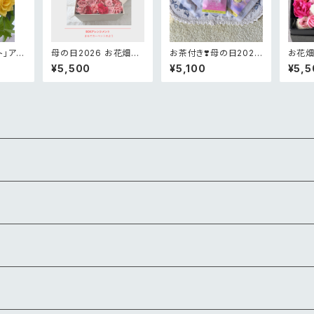
ト」アレ
母の日2026 お花畑B
お茶付き❣️母の日2026
お花畑
0
OXアレンジメント
限定メルシーピンクアレ
¥5,0
¥5,500
¥5,100
¥5,5
ンジメント