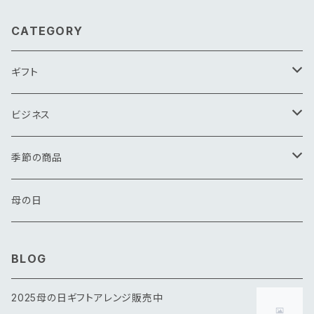
CATEGORY
ギフト
花束
ビジネス
アレンジメント
花束
季節の商品
その他
アレンジメント
春
母の日
夏
BLOG
秋
2025母の日ギフトアレンジ販売中