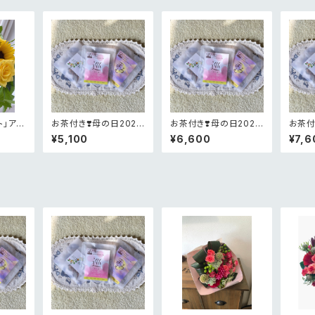
ト」アレ
お茶付き❣️母の日2026
お茶付き❣️母の日2026
お茶付
0
限定メルシーピンクアレ
生花お花畑BOXフラワ
定あり
¥5,100
¥6,600
¥7,6
ンジメント
ー
アレン