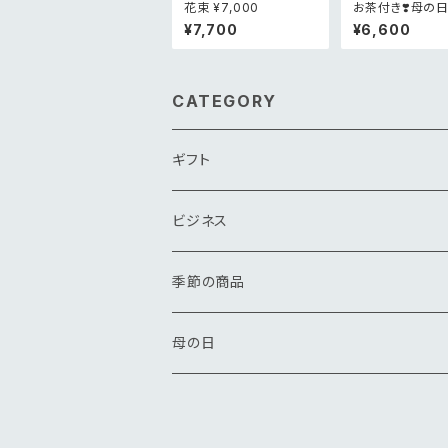
花束 ¥7,000
お茶付き❣️母の日
生花お花畑BOX
¥7,700
¥6,600
ー
CATEGORY
ギフト
花束
ビジネス
アレンジメント
花束
季節の商品
その他
アレンジメント
春
母の日
夏