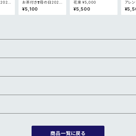
2026
お茶付き❣️母の日2026
花束 ¥5,000
アレン
フラワ
限定メルシーピンクアレ
¥5,100
¥5,500
¥5,5
ンジメント
商品一覧に戻る