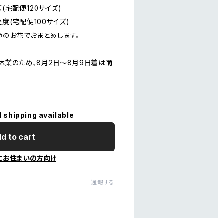
度(宅配便120サイズ)
宅配便100サイズ)
節のお花でおまとめします。
休業のため、8月2日〜8月9日着は商
。
l shipping available
d to cart
にお住まいの方向け
通報する