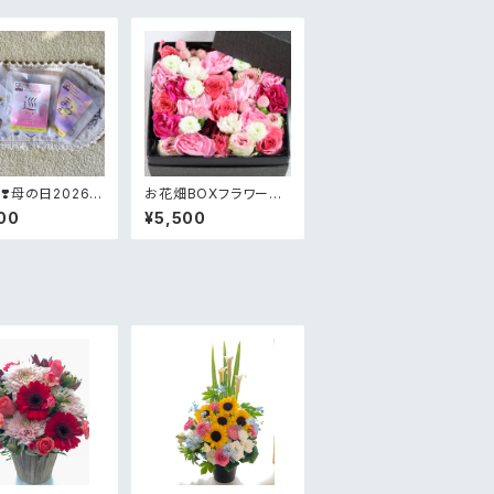
❣️母の日2026限
お花畑BOXフラワー
がとうの花かご
¥5,000
00
¥5,500
ジメント